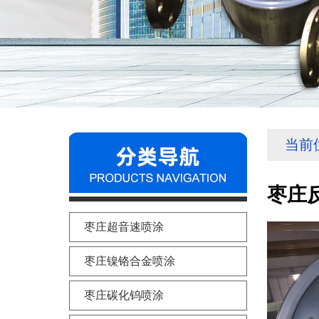
当前
枣庄反
枣庄超音速喷涂
枣庄镍铬合金喷涂
枣庄碳化钨喷涂