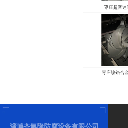
枣庄超音速
枣庄镍铬合
淄博齐氟隆防腐设备有限公司