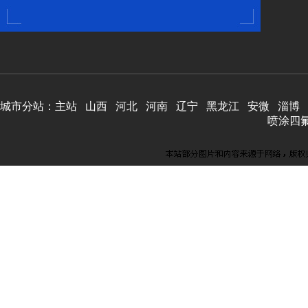
城市分站：
主站
山西
河北
河南
辽宁
黑龙江
安微
淄博
喷涂四