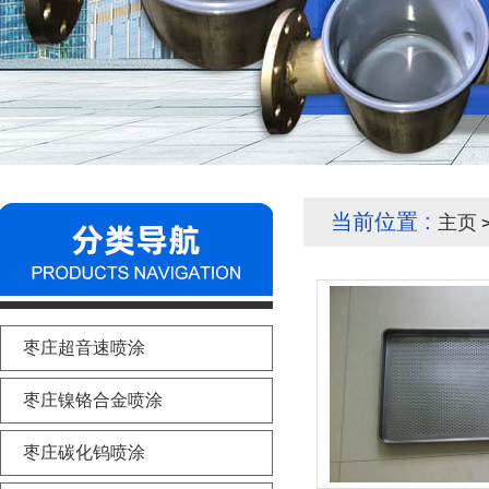
当前位置 :
主页
>
枣庄超音速喷涂
枣庄镍铬合金喷涂
枣庄碳化钨喷涂