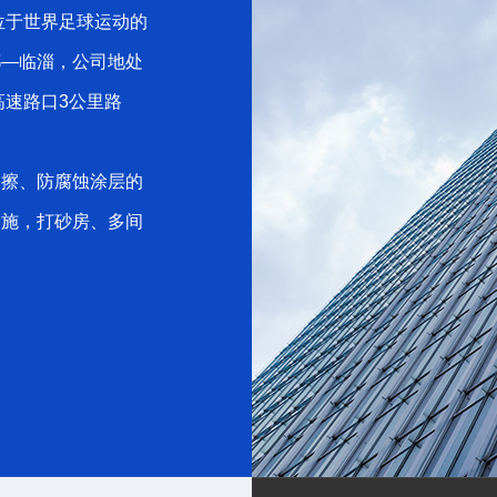
位于世界足球运动的
都—临淄，公司地处
高速路口3公里路
擦、防腐蚀涂层的
设施，打砂房、多间