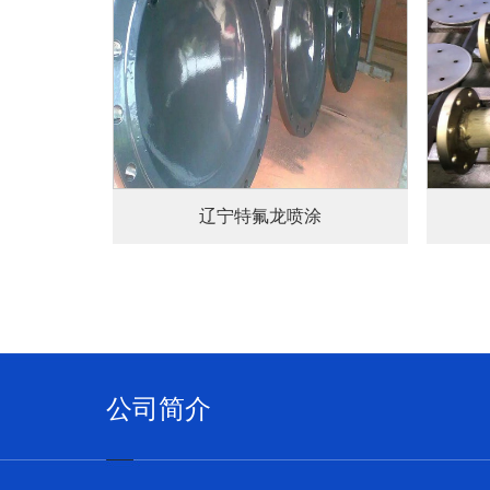
+
查看详情+
辽宁特氟龙喷涂
公司简介