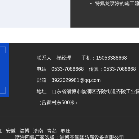
特氟龙喷涂的施工
联系人：崔经理 手机：15053388668
电话：0533-7088668 传真：0533-7088668
邮箱：3922029981@qq.com
地址：山东省淄博市临淄区齐陵街道齐陵工业
（吕家村东500米）
江
安微
淄博
济南
青岛
枣庄
喷涂四氟厂家选择：
淄博齐氟隆防腐设备有限公司