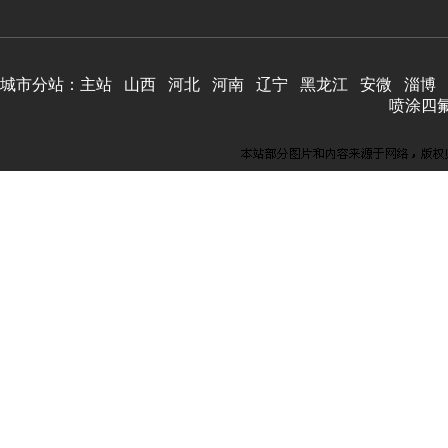
城市分站：
主站
山西
河北
河南
辽宁
黑龙江
安微
淄博
喷涂四