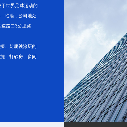
位于世界足球运动的
都—临淄，公司地处
高速路口3公里路
擦、防腐蚀涂层的
设施，打砂房、多间