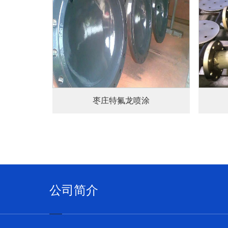
+
查看详情+
枣庄特氟龙喷涂
公司简介