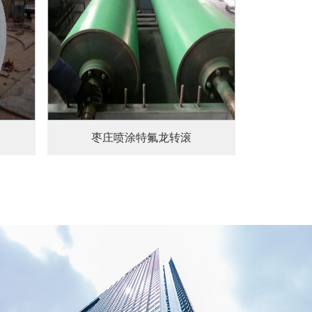
枣庄喷涂特氟龙转滚