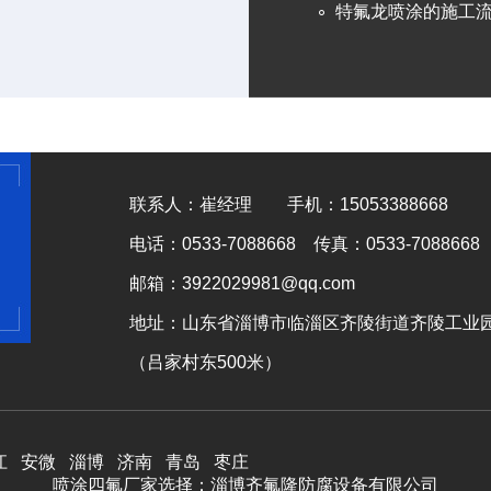
特氟龙喷涂的施工
联系人：崔经理 手机：15053388668
电话：0533-7088668 传真：0533-7088668
邮箱：3922029981@qq.com
地址：山东省淄博市临淄区齐陵街道齐陵工业
（吕家村东500米）
江
安微
淄博
济南
青岛
枣庄
喷涂四氟厂家选择：
淄博齐氟隆防腐设备有限公司