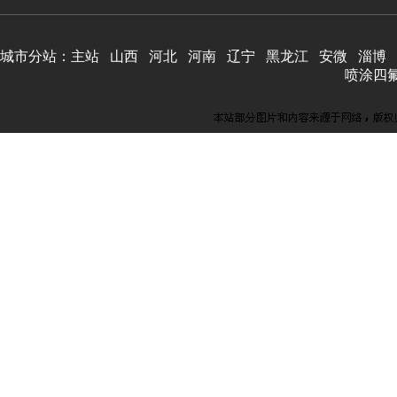
城市分站：
主站
山西
河北
河南
辽宁
黑龙江
安微
淄博
喷涂四