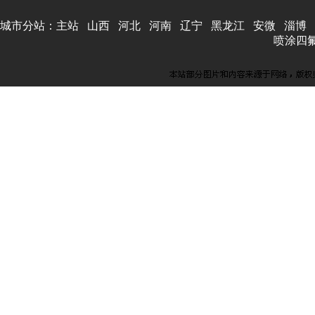
城市分站：
主站
山西
河北
河南
辽宁
黑龙江
安微
淄博
喷涂四