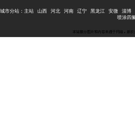
城市分站：
主站
山西
河北
河南
辽宁
黑龙江
安微
淄博
喷涂四