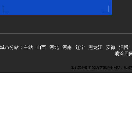
城市分站：
主站
山西
河北
河南
辽宁
黑龙江
安微
淄博
喷涂四